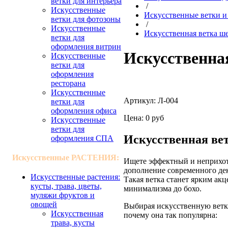
ветки для интерьера
/
Искусственные
Искусственные ветки и
ветки для фотозоны
/
Искусственные
Искусственная ветка ш
ветки для
оформления витрин
Искусственна
Искусственные
ветки для
оформления
ресторана
Искусственные
Артикул:
Л-004
ветки для
оформления офиса
Цена:
0 руб
Искусственные
ветки для
Искусственная вет
оформления СПА
Искусственные РАСТЕНИЯ:
Ищете эффектный и неприхот
дополнение современного дек
Искусственные растения:
Такая ветка станет ярким ак
кусты, трава, цветы,
минимализма до бохо.
муляжи фруктов и
овощей
Выбирая искусственную ветку
Искусственная
почему она так популярна:
трава, кусты