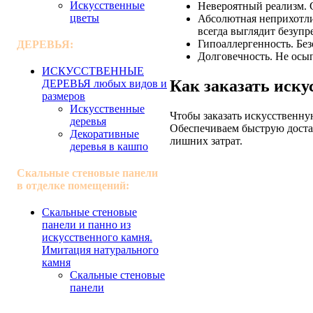
Искусственные
Невероятный реализм. С
цветы
Абсолютная неприхотлив
всегда выглядит безупр
Гипоаллергенность. Без
ДЕРЕВЬЯ:
Долговечность. Не осып
ИСКУССТВЕННЫЕ
Как заказать иск
ДЕРЕВЬЯ любых видов и
размеров
Искусственные
Чтобы заказать искусственну
деревья
Обеспечиваем быструю достав
Декоративные
лишних затрат.
деревья в кашпо
Скальные стеновые панели
в отделке помещений:
Скальные стеновые
панели и панно из
искусственного камня.
Имитация натурального
камня
Скальные стеновые
панели