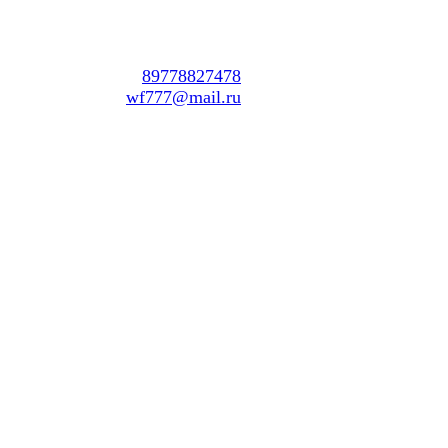
тел:
89778827478
mail:
wf777@mail.ru