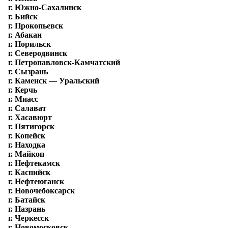
г. Южно-Сахалинск
г. Бийск
г. Прокопьевск
г. Абакан
г. Норильск
г. Северодвинск
г. Петропавловск-Камчатский
г. Сызрань
г. Каменск — Уральский
г. Керчь
г. Миасс
г. Салават
г. Хасавюрт
г. Пятигорск
г. Копейск
г. Находка
г. Майкоп
г. Нефтекамск
г. Каспийск
г. Нефтеюганск
г. Новочебоксарск
г. Батайск
г. Назрань
г. Черкесск
г. Новомосковск