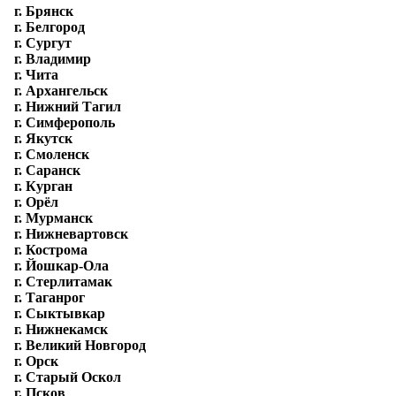
г. Брянск
г. Белгород
г. Сургут
г. Владимир
г. Чита
г. Архангельск
г. Нижний Тагил
г. Симферополь
г. Якутск
г. Смоленск
г. Саранск
г. Курган
г. Орёл
г. Мурманск
г. Нижневартовск
г. Кострома
г. Йошкар-Ола
г. Стерлитамак
г. Таганрог
г. Сыктывкар
г. Нижнекамск
г. Великий Новгород
г. Орск
г. Старый Оскол
г. Псков