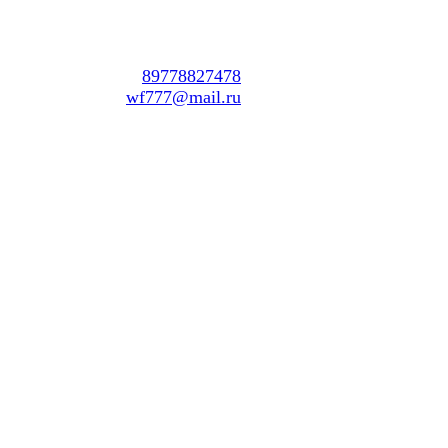
тел:
89778827478
mail:
wf777@mail.ru