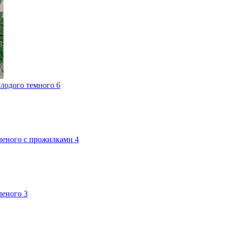
лодого темного 6
леного с прожилками 4
леного 3