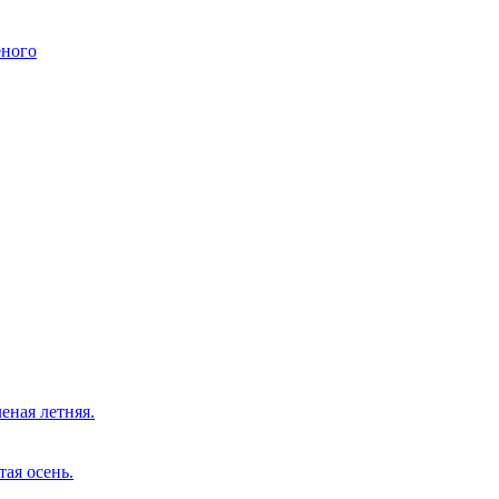
еного
еная летняя.
тая осень.