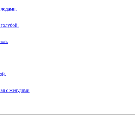
плодами.
 голубой.
лой.
ой.
ная с желудями