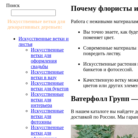
Поиск
Почему флористы и
Работа с неживыми материалам
Искусственные ветки для
декоративных деревьев:
Вы точно знаете, как буде
поменяет цвет.
Искусственные ветки и
листья
Современные материалы п
Искусственные
повредить листву.
ветки для
оформления
Искусственные растения 
свадьбы
банкетов и фотосессий.
Искусственные
ветки в вазу
Качественную ветку можн
Искусственные
цветов или других элеме
ветки для букетов
Искусственные
Ватерфолл Групп 
ветки для
интерьера
Искусственные
В нашем каталоге вы найдете д
ветки для
доставкой по России. Мы гаран
фотозоны
Искусственные
ветки для