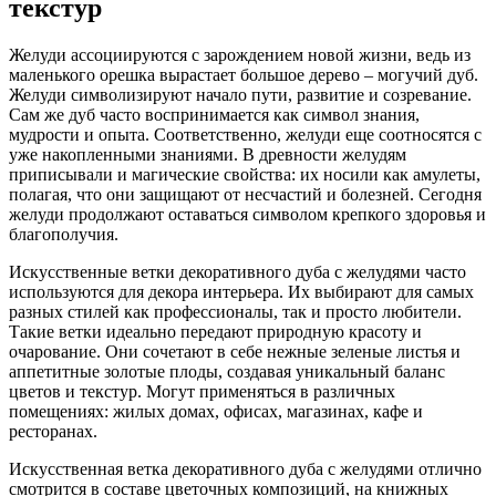
текстур
Желуди ассоциируются с зарождением новой жизни, ведь из
маленького орешка вырастает большое дерево – могучий дуб.
Желуди символизируют начало пути, развитие и созревание.
Сам же дуб часто воспринимается как символ знания,
мудрости и опыта. Соответственно, желуди еще соотносятся с
уже накопленными знаниями. В древности желудям
приписывали и магические свойства: их носили как амулеты,
полагая, что они защищают от несчастий и болезней. Сегодня
желуди продолжают оставаться символом крепкого здоровья и
благополучия.
Искусственные ветки декоративного дуба с желудями часто
используются для декора интерьера. Их выбирают для самых
разных стилей как профессионалы, так и просто любители.
Такие ветки идеально передают природную красоту и
очарование. Они сочетают в себе нежные зеленые листья и
аппетитные золотые плоды, создавая уникальный баланс
цветов и текстур. Могут применяться в различных
помещениях: жилых домах, офисах, магазинах, кафе и
ресторанах.
Искусственная ветка декоративного дуба с желудями отлично
смотрится в составе цветочных композиций, на книжных